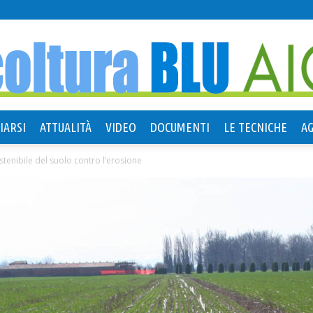
IARSI
ATTUALITÀ
VIDEO
DOCUMENTI
LE TECNICHE
A
Agricoltura
stenibile del suolo contro l’erosione
Blu