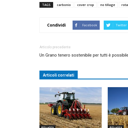
TAGS
carbonio
cover crop
no tillage
rot
Condividi
Facebook
Twitter
Articolo precedente
Un Grano tenero sostenibile per tutti è possibil
Articoli correlati
Attualità
Attualità