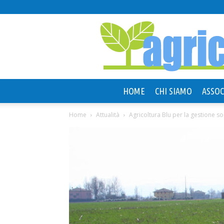
HOME
CHI SIAMO
ASSOC
Home
Attualità
Agricoltura Blu per la gestione so