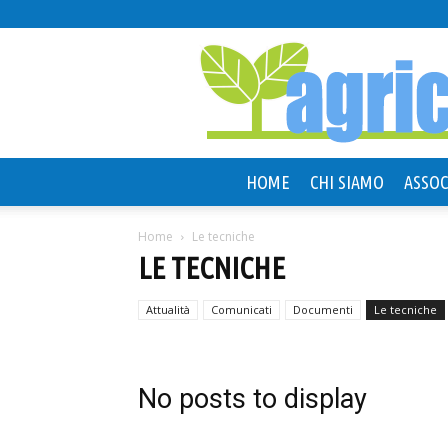
HOME
CHI SIAMO
ASSOC
Home
Le tecniche
LE TECNICHE
Attualità
Comunicati
Documenti
Le tecniche
No posts to display