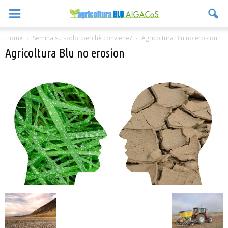
Home
Semina su sodo: perchè conviene?
Agricoltura Blu no erosion
Agricoltura Blu no erosion