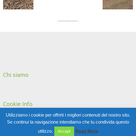
- Advertisement -
Chi siamo
Cookie Info
Utilizziamo i cookie per offrirti i migliori contenuti del nostro sito.
Se continui la navigazione intendiamo che tu condivida questo
© Copyright 2011 AIGACoS - Tutti i diritti riservati
utilizzo.
Read More
Accept