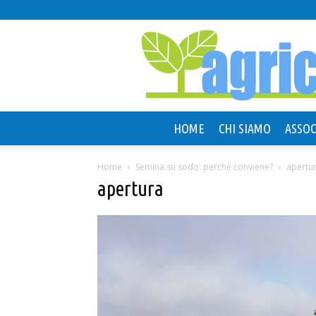
HOME
CHI SIAMO
ASSOC
Home
Semina su sodo: perchè conviene?
apertu
apertura