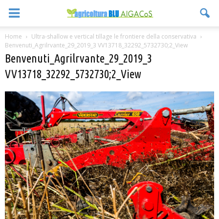
Home
Ultra-shallow e vertical tillage le frontiere della conservativa
Benvenuti_Agrilrvante_29_2019_3 VV13718_32292_5732730;2_View
Benvenuti_Agrilrvante_29_2019_3
VV13718_32292_5732730;2_View