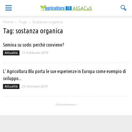
Home
Tags
Sostanza organica
Tag: sostanza organica
Semina su sodo: perchè conviene?
11 Febbraio 2019
Attualità
L’ Agricoltura Blu porta le sue esperienze in Europa come esempio di
sviluppo...
25 Gennaio 2019
Attualità
- Advertisement -