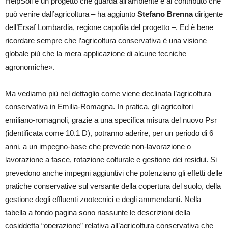
HelpSoil è un progetto che guarda all’ambiente e al contributo che
può venire dall’agricoltura – ha aggiunto
Stefano Brenna
dirigente
dell’Ersaf Lombardia, regione capofila del progetto –. Ed è bene
ricordare sempre che l’agricoltura conservativa è una visione
globale più che la mera applicazione di alcune tecniche
agronomiche».
Ma vediamo più nel dettaglio come viene declinata l’agricoltura
conservativa in Emilia-Romagna. In pratica, gli agricoltori
emiliano-romagnoli, grazie a una specifica misura del nuovo Psr
(identificata come 10.1 D), potranno aderire, per un periodo di 6
anni, a un impegno-base che prevede non-lavorazione o
lavorazione a fasce, rotazione colturale e gestione dei residui. Si
prevedono anche impegni aggiuntivi che potenziano gli effetti delle
pratiche conservative sul versante della copertura del suolo, della
gestione degli effluenti zootecnici e degli ammendanti. Nella
tabella a fondo pagina sono riassunte le descrizioni della
cosiddetta “operazione” relativa all’agricoltura conservativa che