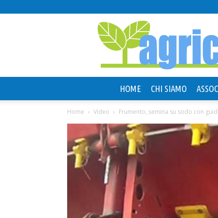
HOME
CHI SIAMO
ASSOC
Home
Video
Frumento, semina su sodo con guida 