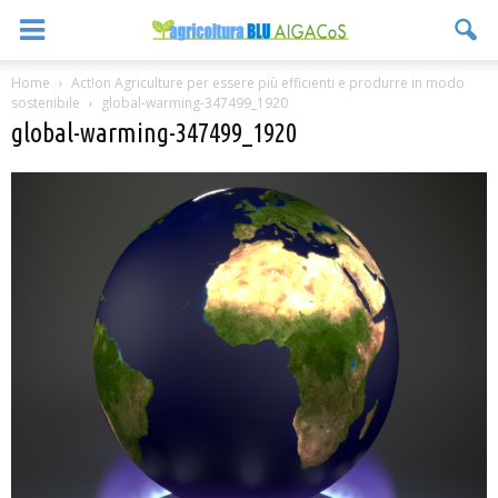
Home
Act!on Agriculture per essere più efficienti e produrre in modo
sostenibile
global-warming-347499_1920
global-warming-347499_1920