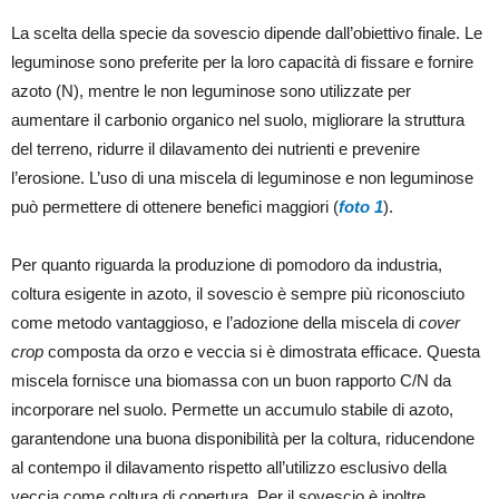
La scelta della specie da sovescio dipende dall’obiettivo finale. Le
leguminose sono preferite per la loro capacità di fissare e fornire
azoto (N), mentre le non leguminose sono utilizzate per
aumentare il carbonio organico nel suolo, migliorare la struttura
del terreno, ridurre il dilavamento dei nutrienti e prevenire
l’erosione. L’uso di una miscela di leguminose e non leguminose
può permettere di ottenere benefici maggiori (
foto 1
).
Per quanto riguarda la produzione di pomodoro da industria,
coltura esigente in azoto, il sovescio è sempre più riconosciuto
come metodo vantaggioso, e l’adozione della miscela di
cover
crop
composta da orzo e veccia si è dimostrata efficace. Questa
miscela fornisce una biomassa con un buon rapporto C/N da
incorporare nel suolo. Permette un accumulo stabile di azoto,
garantendone una buona disponibilità per la coltura, riducendone
al contempo il dilavamento rispetto all’utilizzo esclusivo della
veccia come coltura di copertura. Per il sovescio è inoltre