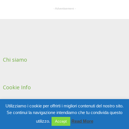
- Advertisement -
Chi siamo
Cookie Info
Utilizziamo i cookie per offrirti i migliori contenuti del nostro sito.
© Copyright 2011 AIGACoS - Tutti i diritti riservati
Se continui la navigazione intendiamo che tu condivida questo
utilizzo.
Read More
Accept