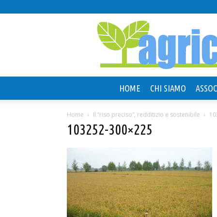
HOME
CHI SIAMO
ASSOC
Home
Il “riso preciso”, redditizio e sostenibile
10
103252-300×225