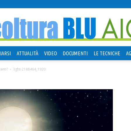
IARSI
ATTUALITÀ
VIDEO
DOCUMENTI
LE TECNICHE
A
Agricoltura
anti?
light-2188464_1920
Blu