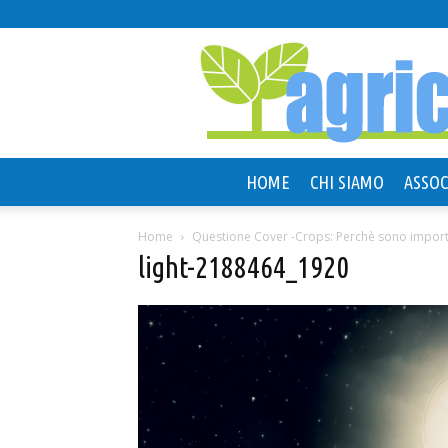
HOME
CHI SIAMO
ASSOC
Home
Questione Cover -Crops: Perchè sono import
light-2188464_1920