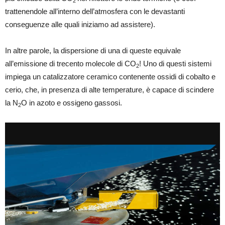
2
trattenendole all’interno dell’atmosfera con le devastanti
conseguenze alle quali iniziamo ad assistere).
In altre parole, la dispersione di una di queste equivale
all’emissione di trecento molecole di CO
! Uno di questi sistemi
2
impiega un catalizzatore ceramico contenente ossidi di cobalto e
cerio, che, in presenza di alte temperature, è capace di scindere
la N
O in azoto e ossigeno gassosi.
2
1. Le concimazioni azotate sono indispensabili per raggiungere gli attuali livelli produttivi,
ma per ridurne gli effetti negativi sulle emissioni di gas climalteranti è necessario adottare
specifiche strategie