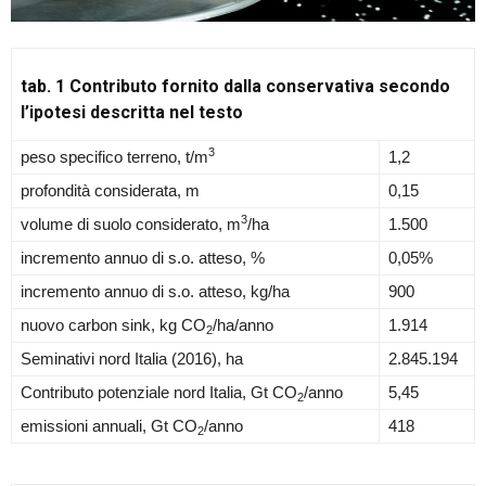
2. Non potendo rinunciare alla concimazione azotata sul breve periodo, diventa
necessario adottare tecniche che migliorino la Nitrogen Use Efficiency
tab. 1 Contributo fornito dalla conservativa secondo
l’ipotesi descritta nel testo
3
peso specifico terreno, t/m
1,2
profondità considerata, m
0,15
3
volume di suolo considerato, m
/ha
1.500
incremento annuo di s.o. atteso, %
0,05%
Emissioni dal campo
incremento annuo di s.o. atteso, kg/ha
900
nuovo carbon sink, kg CO
/ha/anno
1.914
Tuttavia, l’unità azotata oltre a essere costata molto in termini di
2
emissioni in fase di produzione e allocazione, emette una quantità
Seminativi nord Italia (2016), ha
2.845.194
quasi altrettanto significativa di gas serra in fase di utilizzazione.
Contributo potenziale nord Italia, Gt CO
/anno
5,45
2
emissioni annuali, Gt CO
/anno
418
2
La fase di distribuzione sul campo del fertilizzante mediante
spandiconcime o attrezzo analogo genera costi, sotto questo