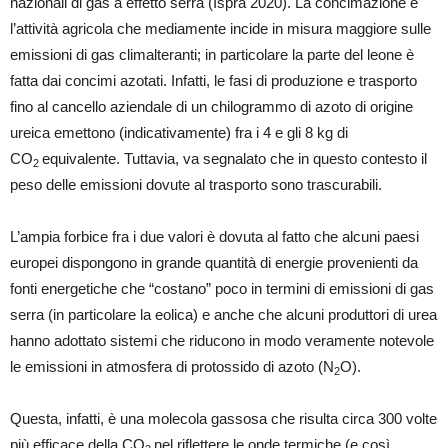
nazionali di gas a effetto serra (Ispra 2020). La concimazione è
l’attività agricola che mediamente incide in misura maggiore sulle
emissioni di gas climalteranti; in particolare la parte del leone è
fatta dai concimi azotati. Infatti, le fasi di produzione e trasporto
fino al cancello aziendale di un chilogrammo di azoto di origine
ureica emettono (indicativamente) fra i 4 e gli 8 kg di
CO
equivalente. Tuttavia, va segnalato che in questo contesto il
2
peso delle emissioni dovute al trasporto sono trascurabili.
L’ampia forbice fra i due valori è dovuta al fatto che alcuni paesi
europei dispongono in grande quantità di energie provenienti da
fonti energetiche che “costano” poco in termini di emissioni di gas
serra (in particolare la eolica) e anche che alcuni produttori di urea
hanno adottato sistemi che riducono in modo veramente notevole
le emissioni in atmosfera di protossido di azoto (N
O).
2
Questa, infatti, è una molecola gassosa che risulta circa 300 volte
più efficace della CO
nel riflettere le onde termiche (e così