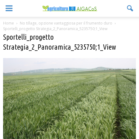
Home
No tillage, opzione vantaggiosa per il frumento duro
Sportelli_progetto Strategia_2_Panoramica_5235750;1_View
Sportelli_progetto
Strategia_2_Panoramica_5235750;1_View