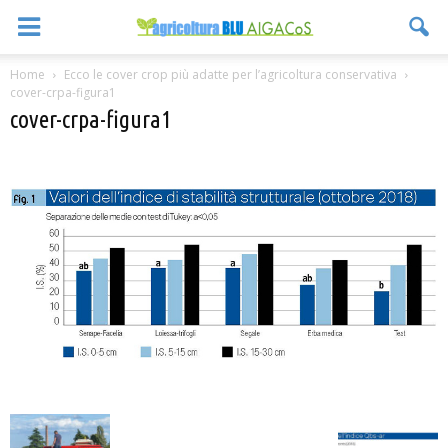
Home
Ecco le cover crop più adatte per l’agricoltura conservativa
cover-crpa-figura1
cover-crpa-figura1