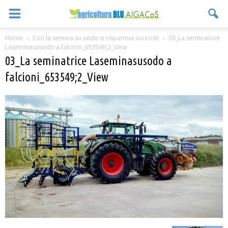
Home
Con la semina su sodo si risparmia sui costi
03_La seminatrice
Laseminasusodo a falcioni_653549;2_View
03_La seminatrice Laseminasusodo a
falcioni_653549;2_View