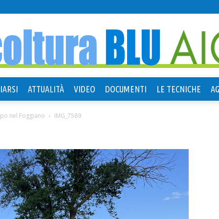
IARSI
ATTUALITÀ
VIDEO
DOCUMENTI
LE TECNICHE
A
Agricoltura
mpo nel Foggiano
IMG_7589
Blu