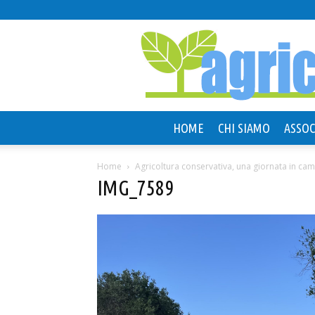
HOME
CHI SIAMO
ASSOC
Home
Agricoltura conservativa, una giornata in ca
IMG_7589